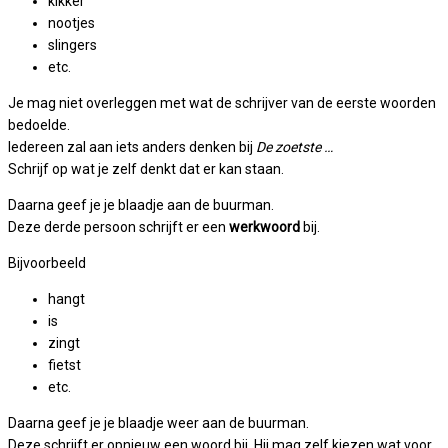
kikker
nootjes
slingers
etc.
Je mag niet overleggen met wat de schrijver van de eerste woorden
bedoelde.
Iedereen zal aan iets anders denken bij
De zoetste …
Schrijf op wat je zelf denkt dat er kan staan.
Daarna geef je je blaadje aan de buurman.
Deze derde persoon schrijft er een
werkwoord
bij.
Bijvoorbeeld
hangt
is
zingt
fietst
etc.
Daarna geef je je blaadje weer aan de buurman.
Deze schrijft er opnieuw een woord bij. Hij mag zelf kiezen wat voor