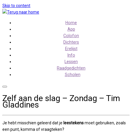
Skip to content
Home
App
Colofon
Dichters
Erelijst
Info
Lessen
Raadgedichten
Scholen
Zelf aan de slag – Zondag – Tim
Gladdines
Je hebt misschien geleerd dat je
leestekens
moet gebruiken, zoals
een punt, komma of vraagteken?